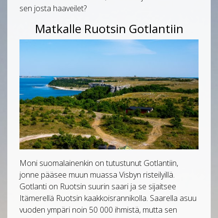
sen josta haaveilet?
Matkalle Ruotsin Gotlantiin
Moni suomalainenkin on tutustunut Gotlantiin,
jonne pääsee muun muassa Visbyn risteilyillä.
Gotlanti on Ruotsin suurin saari ja se sijaitsee
Itämerellä Ruotsin kaakkoisrannikolla. Saarella asuu
vuoden ympäri noin 50 000 ihmistä, mutta sen