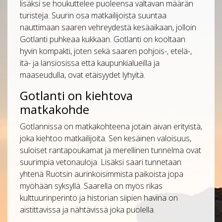
lisäksi se houkuttelee puoleensa valtavan määrän
turisteja. Suurin osa matkailijoista suuntaa
nauttimaan saaren vehreydestä kesäaikaan, jolloin
Gotlanti puhkeaa kukkaan. Gotlanti on kooltaan
hyvin kompakti, joten sekä saaren pohjois-, etelä-,
itä- ja länsiosissa että kaupunkialueilla ja
maaseudulla, ovat etäisyydet lyhyitä.
Gotlanti on kiehtova
matkakohde
Gotlannissa on matkakohteena jotain aivan erityistä,
joka kiehtoo matkailijoita. Sen kesäinen valoisuus,
suloiset rantapoukamat ja merellinen tunnelma ovat
suurimpia vetonauloja. Lisäksi saari tunnetaan
yhtenä Ruotsin aurinkoisimmista paikoista jopa
myöhään syksyllä. Saarella on myös rikas
kulttuurinperintö ja historian siipien havina on
aistittavissa ja nähtävissä joka puolella.