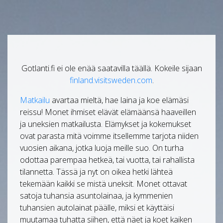
Gotlanti.fi ei ole enää saatavilla täällä. Kokeile sijaan
finland.visitsweden.com
.
Matkailu
avartaa mieltä, hae laina ja koe elämäsi
reissu! Monet ihmiset elävät elämäänsä haaveillen
ja uneksien matkailusta. Elämykset ja kokemukset
ovat parasta mitä voimme itsellemme tarjota niiden
vuosien aikana, jotka luoja meille suo. On turha
odottaa parempaa hetkeä, tai vuotta, tai rahallista
tilannetta. Tässä ja nyt on oikea hetki lähteä
tekemään kaikki se mistä uneksit. Monet ottavat
satoja tuhansia asuntolainaa, ja kymmenien
tuhansien autolainat päälle, miksi et käyttäisi
muutamaa tuhatta siihen, että näet ja koet kaiken