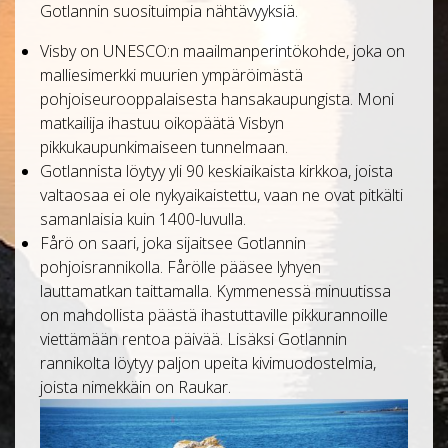
Gotlannin suosituimpia nähtävyyksiä.
Visby on UNESCO:n maailmanperintökohde, joka on
malliesimerkki muurien ympäröimästä
pohjoiseurooppalaisesta hansakaupungista. Moni
matkailija ihastuu oikopäätä Visbyn
pikkukaupunkimaiseen tunnelmaan.
Gotlannista löytyy yli 90 keskiaikaista kirkkoa, joista
valtaosaa ei ole nykyaikaistettu, vaan ne ovat pitkälti
samanlaisia kuin 1400-luvulla.
Fårö on saari, joka sijaitsee Gotlannin
pohjoisrannikolla. Fårölle pääsee lyhyen
lauttamatkan taittamalla. Kymmenessä minuutissa
on mahdollista päästä ihastuttaville pikkurannoille
viettämään rentoa päivää. Lisäksi Gotlannin
rannikolta löytyy paljon upeita kivimuodostelmia,
joista nimekkäin on Raukar.